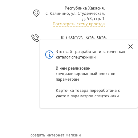
Республика Хакасия,
с. Калинино, ул. Студенческая,
д. 58, стр. 1
Посмотреть схему проезда
8 (3902) 305 905
Этот сайт разработан и заточен как
Заказать
каталог спецтехники
звонок
В нем реализован
специализированный поиск по
параметрам
© 2017 МотоДвор
Карточка товара переработана с
учетом параметров спецтехники
создать интернет магазин
—